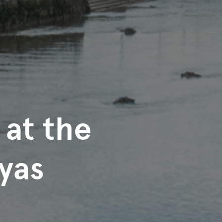
 at the
yas