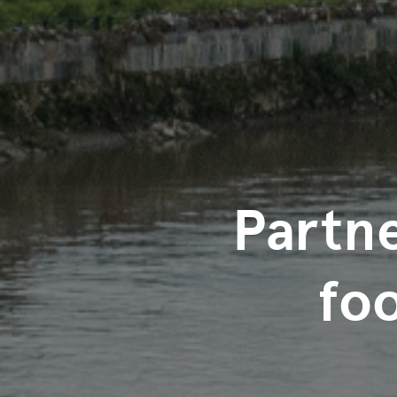
Partne
fo